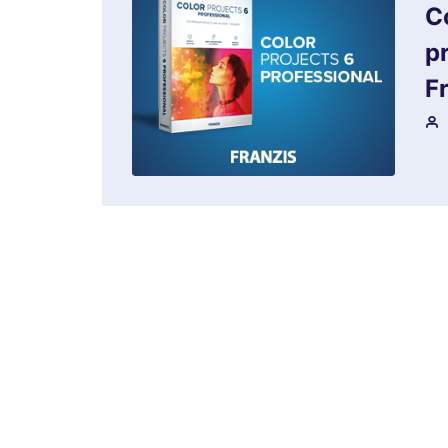
C
p
F